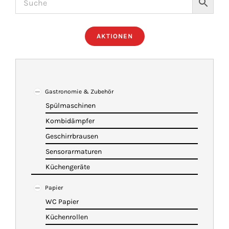
ÜBER UNS
AKTIONEN
IMBISSANHÄNGER
KATALOG
Gastronomie & Zubehör
Spülmaschinen
Kombidämpfer
VIDEOS
Geschirrbrausen
Sensorarmaturen
KONTAKT
Küchengeräte
Papier
WARENKORB
WC Papier
Küchenrollen
SHOP