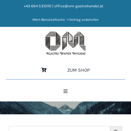
Zum
+43 664 5310110
|
office@om-gastrohandel.at
Inhalt
springen
Mein Benutzerkonto
Vertrag widerrufen
ZUM SHOP
Toggle
Navigation
HOME
NEWS