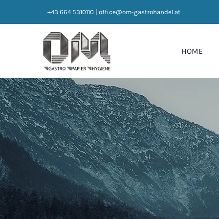
Zum
+43 664 5310110
|
office@om-gastrohandel.at
Inhalt
springen
HOME