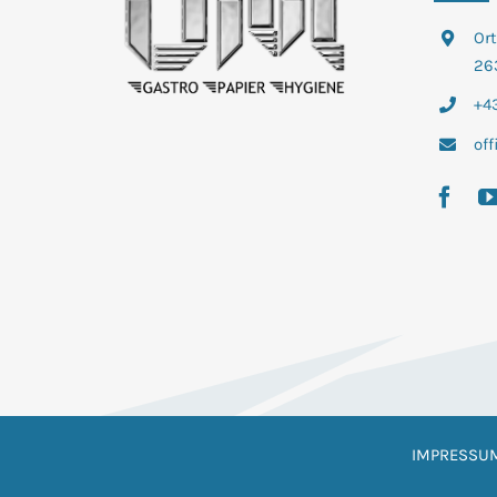
Or
26
+43
of
IMPRESSU