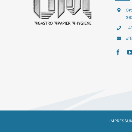
Or
26
+43
of
IMPRESSU