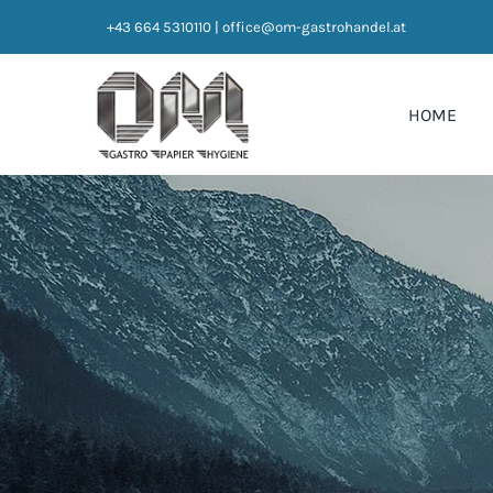
Zum
+43 664 5310110
|
office@om-gastrohandel.at
Inhalt
springen
HOME