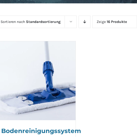
Sortieren nach
Standardsortierung
Zeige
16 Produkte
Bodenreinigungssystem