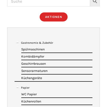
ÜBER UNS
AKTIONEN
IMBISSANHÄNGER
KATALOG
Gastronomie & Zubehör
Spülmaschinen
Kombidämpfer
VIDEOS
Geschirrbrausen
Sensorarmaturen
KONTAKT
Küchengeräte
Papier
WARENKORB
WC Papier
Küchenrollen
SHOP