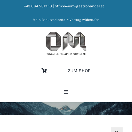
Zum
+43 664 5310110
|
office@om-gastrohandel.at
Inhalt
springen
Mein Benutzerkonto
Vertrag widerrufen
ZUM SHOP
Toggle
Navigation
HOME
NEWS