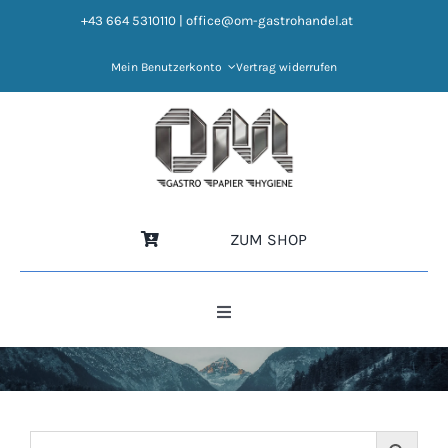
Zum
+43 664 5310110
|
office@om-gastrohandel.at
Inhalt
springen
Mein Benutzerkonto
Vertrag widerrufen
ZUM SHOP
Toggle
Navigation
HOME
NEWS