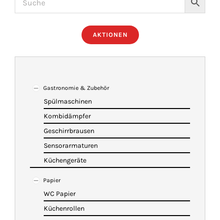
ÜBER UNS
AKTIONEN
IMBISSANHÄNGER
KATALOG
Gastronomie & Zubehör
Spülmaschinen
Kombidämpfer
VIDEOS
Geschirrbrausen
Sensorarmaturen
KONTAKT
Küchengeräte
Papier
WARENKORB
WC Papier
Küchenrollen
SHOP