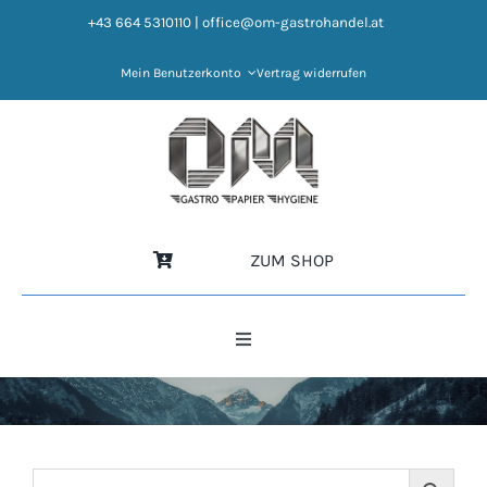
Zum
+43 664 5310110
|
office@om-gastrohandel.at
Inhalt
springen
Mein Benutzerkonto
Vertrag widerrufen
ZUM SHOP
Toggle
Navigation
HOME
NEWS