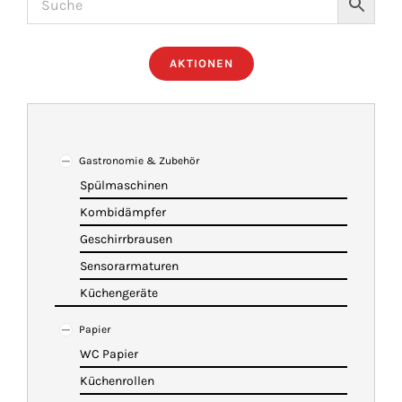
ÜBER UNS
AKTIONEN
IMBISSANHÄNGER
KATALOG
Gastronomie & Zubehör
Spülmaschinen
Kombidämpfer
VIDEOS
Geschirrbrausen
Sensorarmaturen
KONTAKT
Küchengeräte
Papier
WARENKORB
WC Papier
Küchenrollen
SHOP