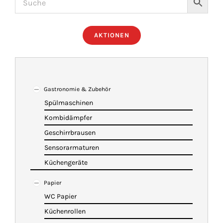
ÜBER UNS
AKTIONEN
IMBISSANHÄNGER
KATALOG
Gastronomie & Zubehör
Spülmaschinen
Kombidämpfer
VIDEOS
Geschirrbrausen
Sensorarmaturen
KONTAKT
Küchengeräte
Papier
WARENKORB
WC Papier
Küchenrollen
SHOP