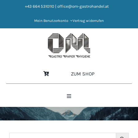
Zum
+43 664 5310110
|
office@om-gastrohandel.at
Inhalt
springen
Mein Benutzerkonto
Vertrag widerrufen
ZUM SHOP
Toggle
Navigation
HOME
NEWS