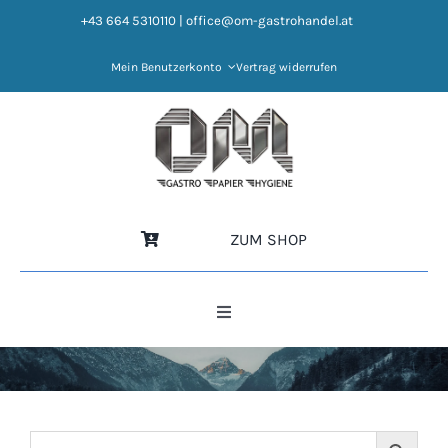
Zum
+43 664 5310110
|
office@om-gastrohandel.at
Inhalt
springen
Mein Benutzerkonto
Vertrag widerrufen
ZUM SHOP
Toggle
Navigation
HOME
NEWS