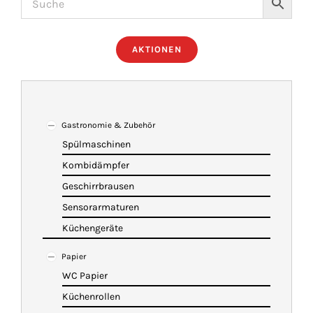
ÜBER UNS
AKTIONEN
IMBISSANHÄNGER
KATALOG
Gastronomie & Zubehör
Spülmaschinen
Kombidämpfer
VIDEOS
Geschirrbrausen
Sensorarmaturen
KONTAKT
Küchengeräte
Papier
WARENKORB
WC Papier
Küchenrollen
SHOP