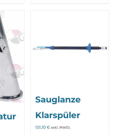
Sauglanze
Klarspüler
atur
151,10
€
exkl. MWSt.