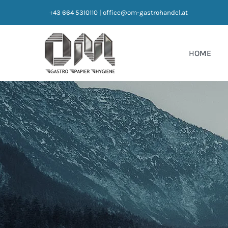
Zum
+43 664 5310110
|
office@om-gastrohandel.at
Inhalt
springen
HOME