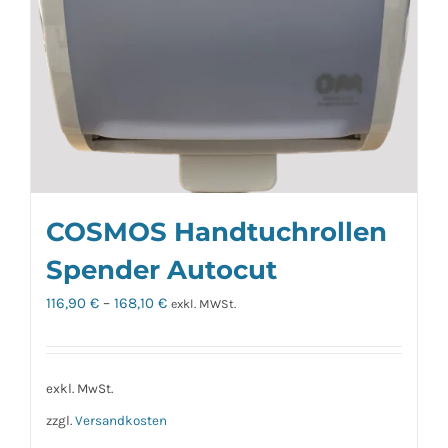
gewählt
werden
COSMOS Handtuchrollen
Spender Autocut
116,90
€
–
168,10
€
exkl. MWSt.
exkl. MwSt.
zzgl.
Versandkosten