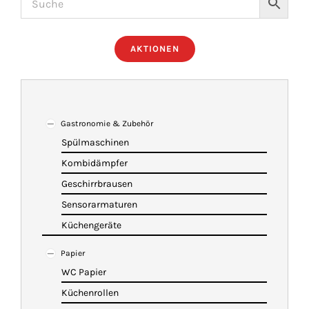
ÜBER UNS
AKTIONEN
IMBISSANHÄNGER
KATALOG
Gastronomie & Zubehör
Spülmaschinen
Kombidämpfer
VIDEOS
Geschirrbrausen
Sensorarmaturen
KONTAKT
Küchengeräte
Papier
WARENKORB
WC Papier
Küchenrollen
SHOP