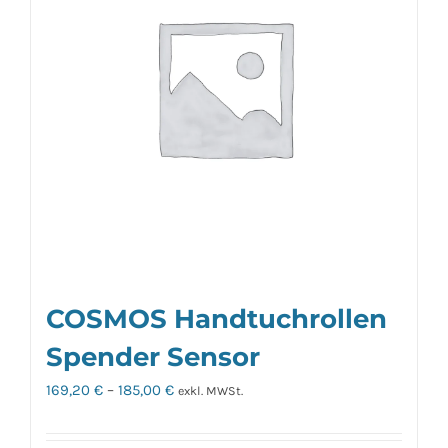
Die
Optionen
können
auf
der
Produktseite
gewählt
werden
COSMOS Handtuchrollen
Spender Sensor
169,20
€
–
185,00
€
exkl. MWSt.