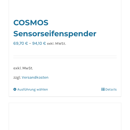
COSMOS
Sensorseifenspender
69,70
€
–
94,10
€
exkl. MWSt.
exkl. MwSt.
zzgl.
Versandkosten
Ausführung wählen
Details
Dieses
Produkt
weist
mehrere
Varianten