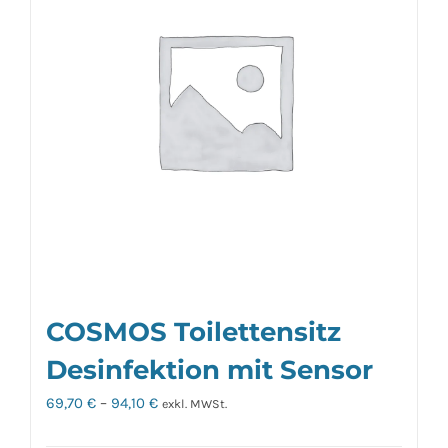
auf.
Die
Optionen
können
auf
der
Produktseite
gewählt
werden
COSMOS Toilettensitz
Desinfektion mit Sensor
69,70
€
–
94,10
€
exkl. MWSt.