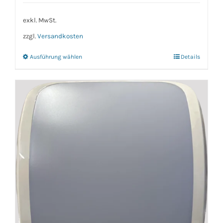
exkl. MwSt.
zzgl.
Versandkosten
Ausführung wählen
Details
Dieses
Produkt
weist
mehrere
Varianten
auf.
Die
Optionen
können
auf
der
Produktseite