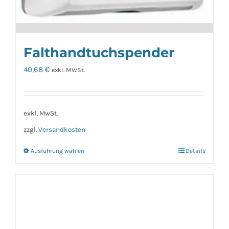
Falthandtuchspender
40,68
€
exkl. MWSt.
exkl. MwSt.
zzgl.
Versandkosten
Ausführung wählen
Details
Dieses
Produkt
weist
mehrere
Varianten
auf.