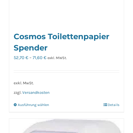
werden
Cosmos Toilettenpapier
Spender
52,70
€
–
71,60
€
exkl. MWSt.
exkl. MwSt.
zzgl.
Versandkosten
Ausführung wählen
Details
Dieses
Produkt
weist
mehrere