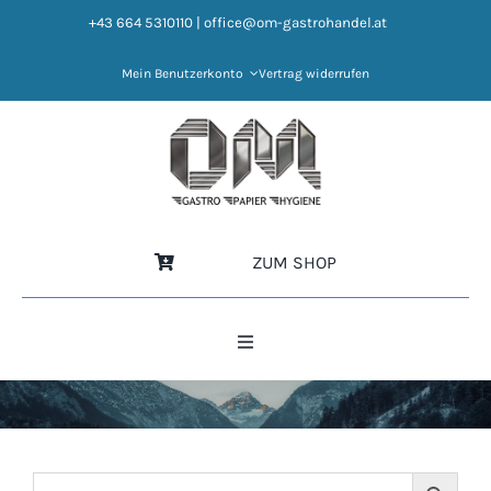
Zum
+43 664 5310110
|
office@om-gastrohandel.at
Inhalt
springen
Mein Benutzerkonto
Vertrag widerrufen
ZUM SHOP
Toggle
Navigation
HOME
NEWS