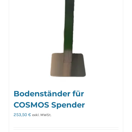
werden
Bodenständer für
COSMOS Spender
253,50
€
exkl. MWSt.