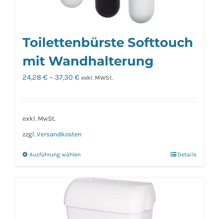
Toilettenbürste Softtouch
mit Wandhalterung
24,28
€
–
37,30
€
exkl. MWSt.
exkl. MwSt.
zzgl.
Versandkosten
Ausführung wählen
Details
Dieses
Produkt
weist
mehrere
Varianten