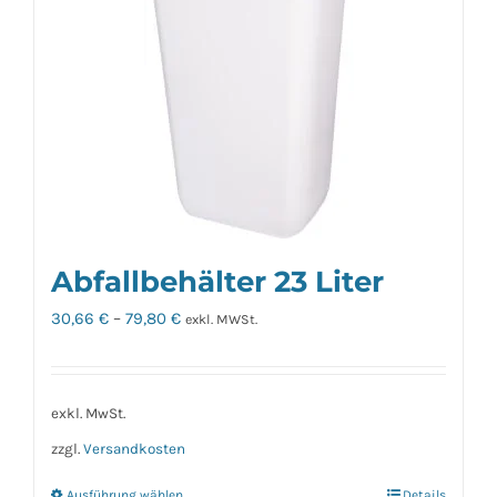
auf.
Die
Optionen
können
auf
der
Produktseite
gewählt
werden
Abfallbehälter 23 Liter
30,66
€
–
79,80
€
exkl. MWSt.
exkl. MwSt.
zzgl.
Versandkosten
Ausführung wählen
Details