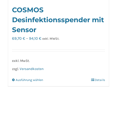
COSMOS
Desinfektionsspender mit
Sensor
69,70
€
–
94,10
€
exkl. MWSt.
exkl. MwSt.
zzgl.
Versandkosten
Ausführung wählen
Details
Dieses
Produkt
weist
mehrere
Varianten