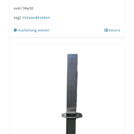
exkl. MwSt.
zzgl.
Versandkosten
Ausführung wählen
Details
Dieses
Produkt
weist
mehrere
Varianten
auf.
Die
Optionen
können
auf
der
Produktseite
gewählt