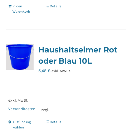
In den
Details
Warenkorb
Haushaltseimer Rot
oder Blau 10L
5,46
€
exkl. MWSt.
exkl. MwSt.
Versandkosten
zzgl.
Ausführung
Details
Dieses
wählen
Produkt