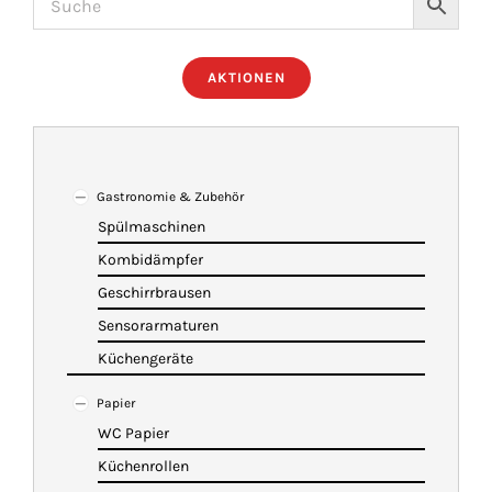
ÜBER UNS
AKTIONEN
IMBISSANHÄNGER
KATALOG
Gastronomie & Zubehör
Spülmaschinen
Kombidämpfer
VIDEOS
Geschirrbrausen
Sensorarmaturen
KONTAKT
Küchengeräte
Papier
WARENKORB
WC Papier
Küchenrollen
SHOP