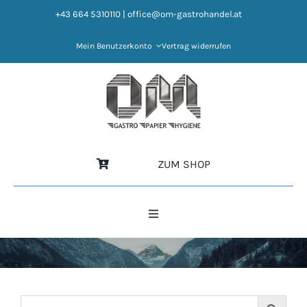
Zum
+43 664 5310110
|
office@om-gastrohandel.at
Inhalt
springen
Mein Benutzerkonto
Vertrag widerrufen
ZUM SHOP
Toggle
Navigation
HOME
NEWS