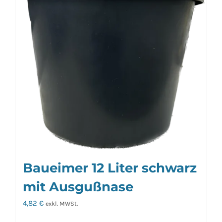
Baueimer 12 Liter schwarz
mit Ausgußnase
4,82
€
exkl. MWSt.