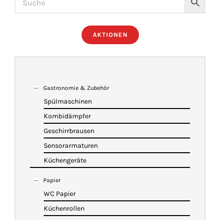
ÜBER UNS
AKTIONEN
IMBISSANHÄNGER
KATALOG
Gastronomie & Zubehör
Spülmaschinen
Kombidämpfer
VIDEOS
Geschirrbrausen
Sensorarmaturen
KONTAKT
Küchengeräte
Papier
WARENKORB
WC Papier
Küchenrollen
SHOP