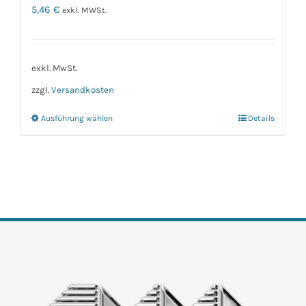
5,46
€
exkl. MWSt.
exkl. MwSt.
zzgl.
Versandkosten
Ausführung wählen
Details
Dieses
Produkt
weist
mehrere
Varianten
auf.
Die
Optionen
können
auf