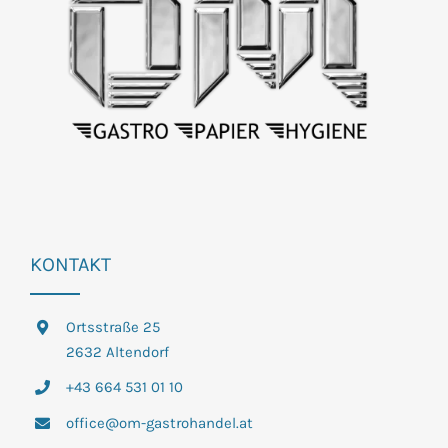
der
Produktseite
gewählt
werden
KONTAKT
Ortsstraße 25
2632 Altendorf
+43 664 531 01 10
office@om-gastrohandel.at