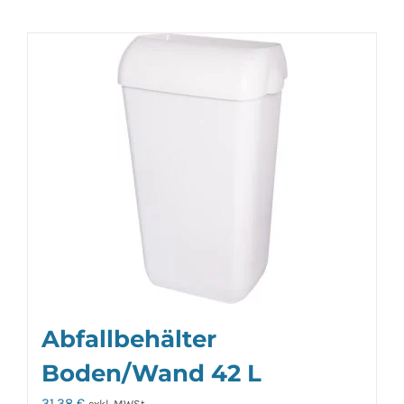
Abfallbehälter
Boden/Wand 42 L
31,38
€
exkl. MWSt.