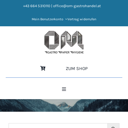
Zum
+43 664 5310110
|
office@om-gastrohandel.at
Inhalt
springen
Mein Benutzerkonto
Vertrag widerrufen
ZUM SHOP
Toggle
Navigation
HOME
NEWS