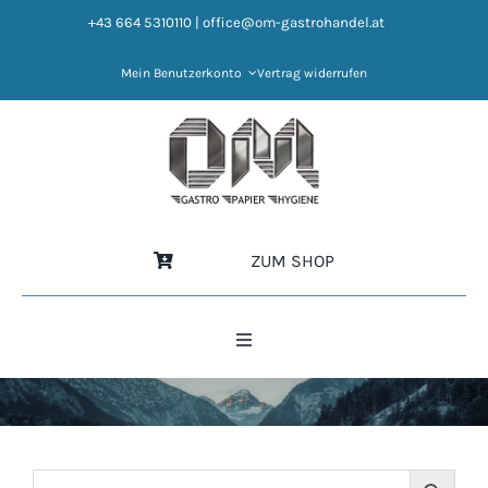
Zum
+43 664 5310110
|
office@om-gastrohandel.at
Inhalt
springen
Mein Benutzerkonto
Vertrag widerrufen
ZUM SHOP
Toggle
Navigation
HOME
NEWS