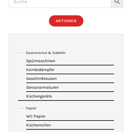
ÜBER UNS
AKTIONEN
IMBISSANHÄNGER
KATALOG
Gastronomie & Zubehör
Spülmaschinen
Kombidämpfer
VIDEOS
Geschirrbrausen
Sensorarmaturen
KONTAKT
Küchengeräte
Papier
WARENKORB
WC Papier
Küchenrollen
SHOP