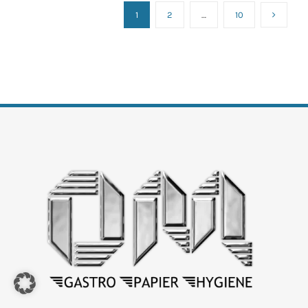
1
2
…
10