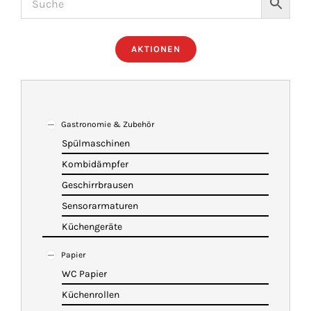
ÜBER UNS
AKTIONEN
IMBISSANHÄNGER
KATALOG
Gastronomie & Zubehör
Spülmaschinen
Kombidämpfer
VIDEOS
Geschirrbrausen
Sensorarmaturen
KONTAKT
Küchengeräte
Papier
WARENKORB
WC Papier
Küchenrollen
SHOP