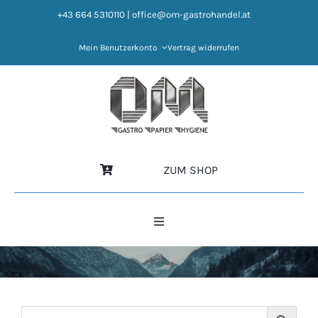
Zum
+43 664 5310110
|
office@om-gastrohandel.at
Inhalt
springen
Mein Benutzerkonto
Vertrag widerrufen
ZUM SHOP
Toggle
Navigation
HOME
NEWS