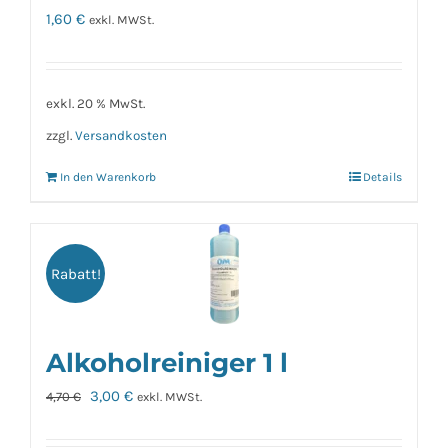
1,60
€
exkl. MWSt.
exkl. 20 % MwSt.
zzgl.
Versandkosten
In den Warenkorb
Details
Rabatt!
Alkoholreiniger 1 l
Ursprünglicher
Aktueller
3,00
€
4,70
€
exkl. MWSt.
Preis
Preis