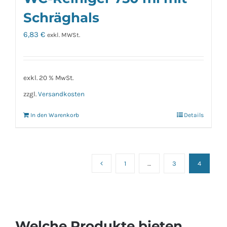
Schräghals
6,83
€
exkl. MWSt.
exkl. 20 % MwSt.
zzgl.
Versandkosten
In den Warenkorb
Details
1
…
3
4
Welche Produkte bieten