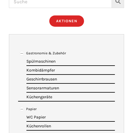
ÜBER UNS
AKTIONEN
IMBISSANHÄNGER
KATALOG
Gastronomie & Zubehör
Spülmaschinen
Kombidämpfer
VIDEOS
Geschirrbrausen
Sensorarmaturen
KONTAKT
Küchengeräte
Papier
WARENKORB
WC Papier
Küchenrollen
SHOP