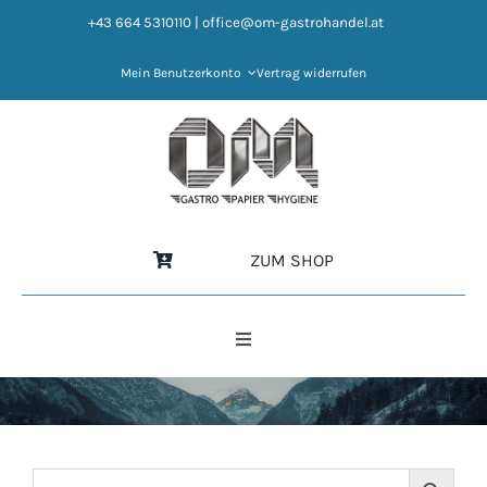
Zum
+43 664 5310110
|
office@om-gastrohandel.at
Inhalt
springen
Mein Benutzerkonto
Vertrag widerrufen
ZUM SHOP
Toggle
Navigation
HOME
NEWS