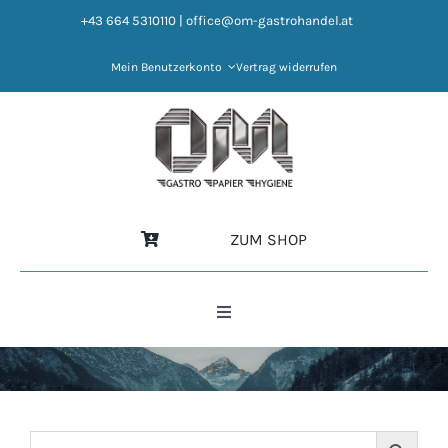
Zum
+43 664 5310110
|
office@om-gastrohandel.at
Inhalt
springen
Mein Benutzerkonto
Vertrag widerrufen
ZUM SHOP
Toggle
Navigation
HOME
NEWS