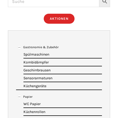
ÜBER UNS
AKTIONEN
IMBISSANHÄNGER
KATALOG
Gastronomie & Zubehör
Spülmaschinen
Kombidämpfer
VIDEOS
Geschirrbrausen
Sensorarmaturen
KONTAKT
Küchengeräte
Papier
WARENKORB
WC Papier
Küchenrollen
SHOP