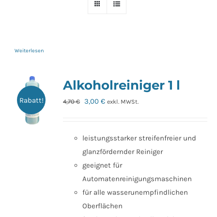
Weiterlesen
Alkoholreiniger 1 l
Rabatt!
Ursprünglicher
Aktueller
3,00
€
4,70
€
exkl. MWSt.
Preis
Preis
war:
ist:
leistungsstarker streifenfreier und
4,70 €
3,00 €.
glanzfördernder Reiniger
geeignet für
Automatenreinigungsmaschinen
für alle wasserunempfindlichen
Oberflächen