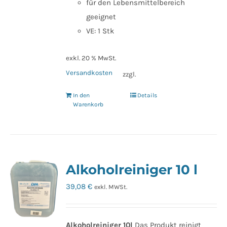
für den Lebensmittelbereich
geeignet
VE: 1 Stk
exkl. 20 % MwSt.
Versandkosten
zzgl.
In den
Details
Warenkorb
Alkoholreiniger 10 l
39,08
€
exkl. MWSt.
Alkoholreiniger 10l
Das Produkt reinigt