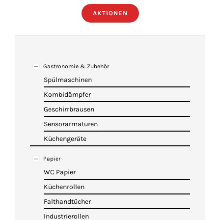
AKTIONEN
ÜBER UNS
IMBISSANHÄNGER
Gastronomie & Zubehör
Spülmaschinen
KATALOG
Kombidämpfer
Geschirrbrausen
VIDEOS
Sensorarmaturen
Küchengeräte
KONTAKT
Papier
WC Papier
WARENKORB
Küchenrollen
Falthandtücher
Industrierollen
SHOP