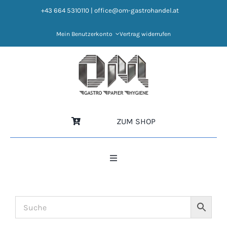
Zum
+43 664 5310110
|
office@om-gastrohandel.at
Inhalt
springen
Mein Benutzerkonto
Vertrag widerrufen
ZUM SHOP
Toggle
Navigation
HOME
NEWS