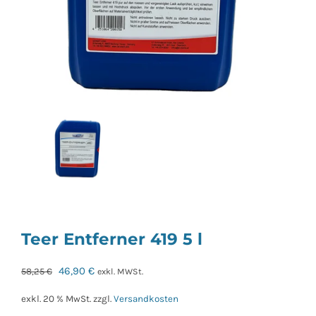
Teer Entferner 419 5 l
Ursprünglicher
Aktueller
46,90
€
58,25
€
exkl. MWSt.
Preis
Preis
exkl. 20 % MwSt.
zzgl.
Versandkosten
war:
ist: