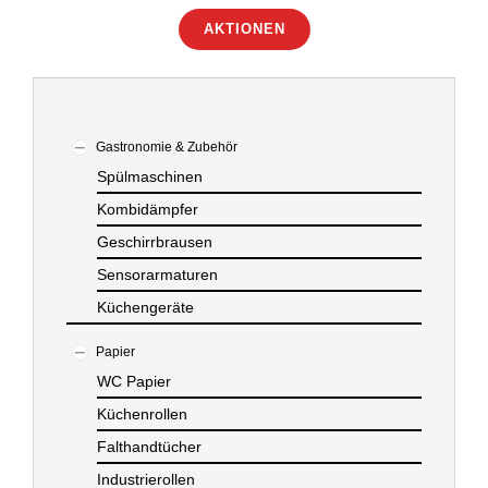
AKTIONEN
ÜBER UNS
IMBISSANHÄNGER
Gastronomie & Zubehör
Spülmaschinen
KATALOG
Kombidämpfer
Geschirrbrausen
VIDEOS
Sensorarmaturen
Küchengeräte
KONTAKT
Papier
WC Papier
WARENKORB
Küchenrollen
Falthandtücher
Industrierollen
SHOP