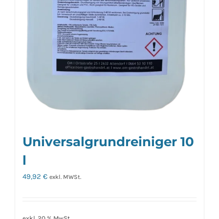
Universalgrundreiniger 10
l
49,92
€
exkl. MWSt.
exkl. 20 % MwSt.