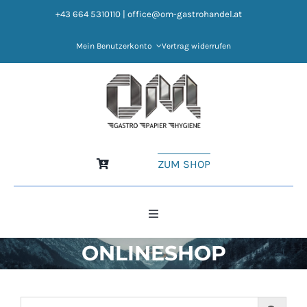
Zum
+43 664 5310110
|
office@om-gastrohandel.at
Inhalt
springen
Mein Benutzerkonto
Vertrag widerrufen
ZUM SHOP
Toggle
Navigation
ONLINESHOP
HOME
NEWS