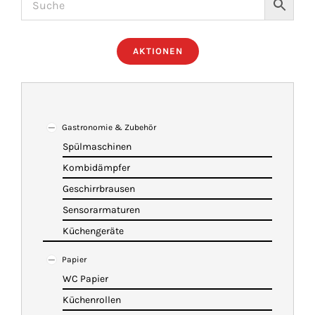
ÜBER UNS
AKTIONEN
IMBISSANHÄNGER
KATALOG
Gastronomie & Zubehör
Spülmaschinen
Kombidämpfer
VIDEOS
Geschirrbrausen
Sensorarmaturen
KONTAKT
Küchengeräte
Papier
WARENKORB
WC Papier
Küchenrollen
SHOP