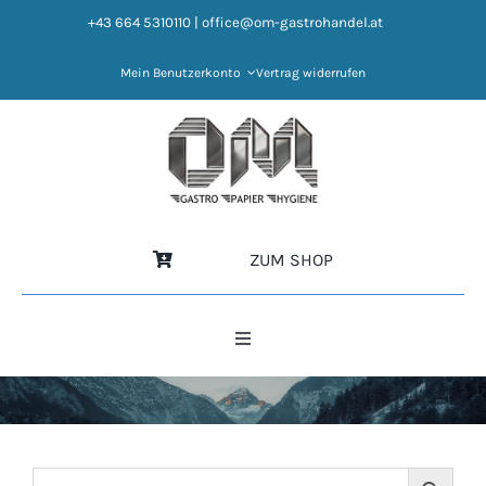
Zum
+43 664 5310110
|
office@om-gastrohandel.at
Inhalt
springen
Mein Benutzerkonto
Vertrag widerrufen
ZUM SHOP
Toggle
Navigation
HOME
NEWS