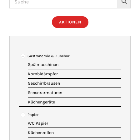
ÜBER UNS
AKTIONEN
IMBISSANHÄNGER
KATALOG
Gastronomie & Zubehör
Spülmaschinen
Kombidämpfer
VIDEOS
Geschirrbrausen
Sensorarmaturen
KONTAKT
Küchengeräte
Papier
WARENKORB
WC Papier
Küchenrollen
SHOP