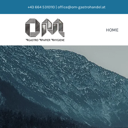
Zum
+43 664 5310110
|
office@om-gastrohandel.at
Inhalt
springen
HOME