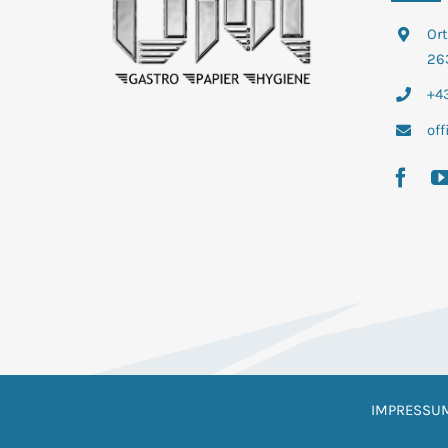
Or
26
+43
of
IMPRESSU