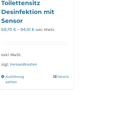
Toilettensitz
Desinfektion mit
Sensor
69,70
€
–
94,10
€
exkl. MWSt.
exkl. MwSt.
zzgl.
Versandkosten
Ausführung
Details
Dieses
wählen
Produkt
weist
mehrere
Varianten
auf.
Die