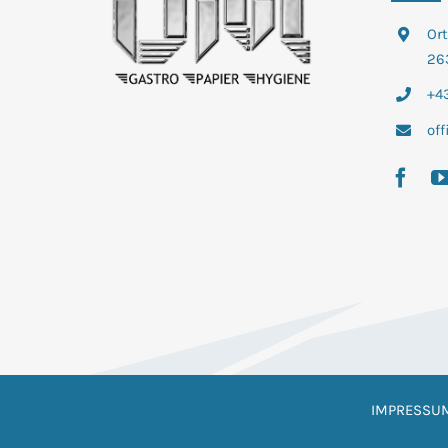
Or
26
+43
of
IMPRESSU