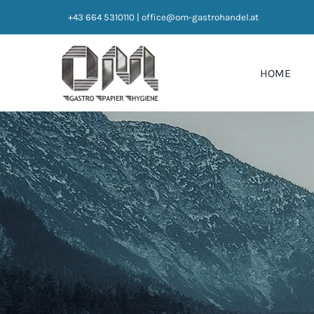
Zum
+43 664 5310110
|
office@om-gastrohandel.at
Inhalt
springen
HOME