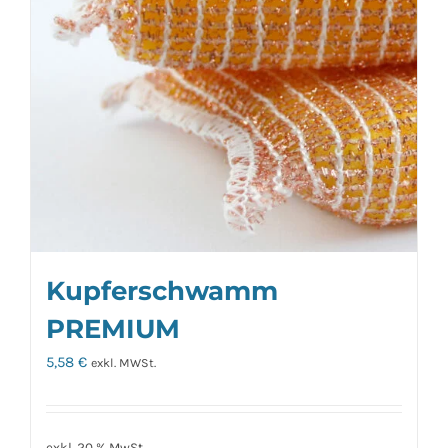
Kupferschwamm
PREMIUM
5,58
€
exkl. MWSt.
exkl. 20 % MwSt.