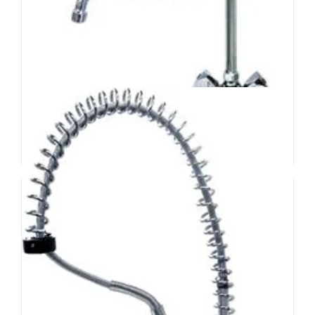
Einlochbatterie
389,20
€
exkl. MWSt.
exkl. 20 % MwSt.
zzgl.
Versandkosten
In den Warenkorb
Details