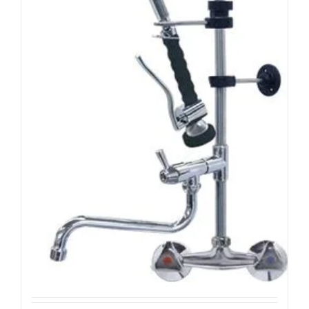
Pendelbrause Classic
Wandbatterie
465,60
€
exkl. MWSt.