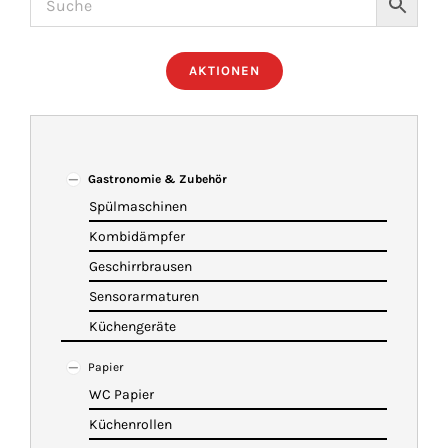
ÜBER UNS
AKTIONEN
IMBISSANHÄNGER
KATALOG
Gastronomie & Zubehör
Spülmaschinen
Kombidämpfer
VIDEOS
Geschirrbrausen
Sensorarmaturen
KONTAKT
Küchengeräte
Papier
WARENKORB
WC Papier
Küchenrollen
SHOP