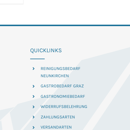
t
e
en
en
QUICKLINKS
REINIGUNGSBEDARF
NEUNKIRCHEN
seite
GASTROBEDARF GRAZ
t
GASTRONOMIEBEDARF
WIDERRUFSBELEHRUNG
ZAHLUNGSARTEN
VERSANDARTEN