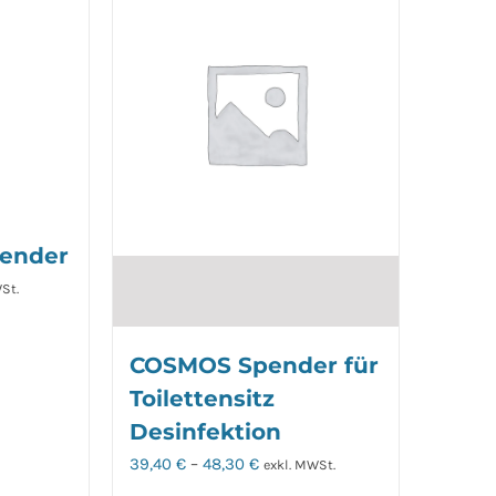
Die
en
Optionen
können
auf
der
seite
Produktseite
t
gewählt
werden
pender
St.
COSMOS Spender für
Toilettensitz
Desinfektion
39,40
€
–
48,30
€
exkl. MWSt.