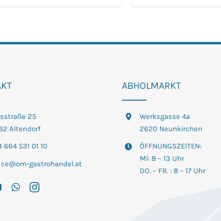
Produkt
Produk
weist
weist
mehrere
mehrer
Varianten
Variant
auf.
auf.
Die
Die
AKT
Optionen
ABHOLMARKT
Option
können
können
auf
auf
tsstraße 25
Werksgasse 4a
der
der
32 Altendorf
2620 Neunkirchen
Produktseite
Produkt
 664 531 01 10
ÖFFNUNGSZEITEN:
gewählt
gewähl
MI: 8 – 13 Uhr
fice@om-gastrohandel.at
werden
werden
DO. – FR. : 8 – 17 Uhr