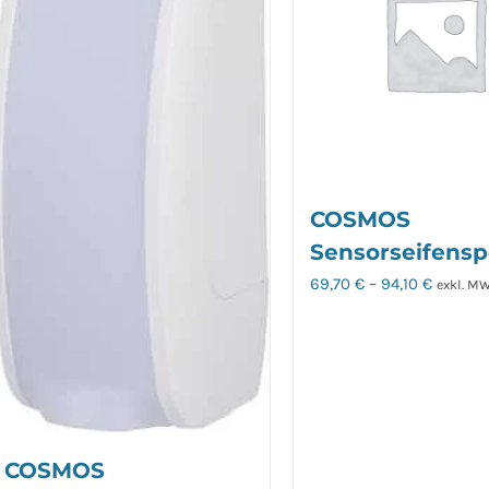
Die
Die
Optionen
Option
können
können
auf
auf
der
der
Produktseite
Produkt
gewählt
gewähl
COSMOS
werden
werden
Sensorseifens
69,70
€
–
94,10
€
exkl. MW
COSMOS