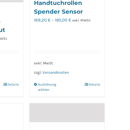
Handtuchrollen
Spender Sensor
169,20
€
–
185,00
€
n
exkl. MWSt.
ut
MWSt.
exkl. MwSt.
zzgl.
Versandkosten
Details
Ausführung
Details
Dieses
wählen
t
Produkt
weist
e
mehrere
en
Varianten
auf.