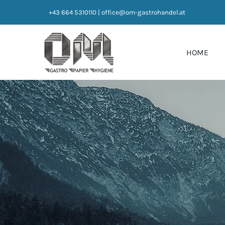
Zum
+43 664 5310110
|
office@om-gastrohandel.at
Inhalt
springen
HOME