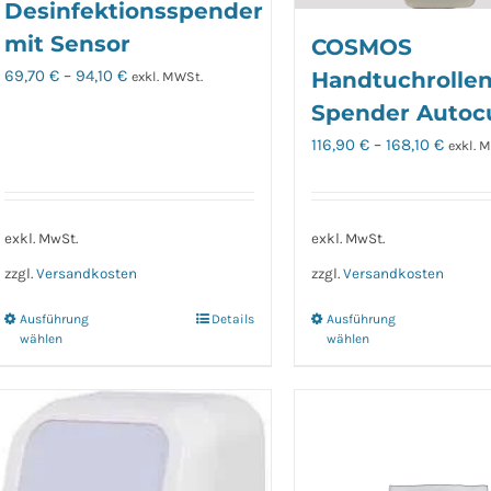
Desinfektionsspender
mit Sensor
COSMOS
69,70
€
–
94,10
€
Handtuchrolle
exkl. MWSt.
Spender Autoc
116,90
€
–
168,10
€
exkl. 
exkl. MwSt.
exkl. MwSt.
zzgl.
Versandkosten
zzgl.
Versandkosten
Ausführung
Details
Ausführung
Dieses
Dieses
wählen
wählen
Produkt
Produk
weist
weist
mehrere
mehrer
Varianten
Variant
auf.
auf.