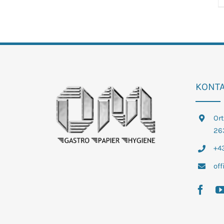
KONT
Or
26
+43
of