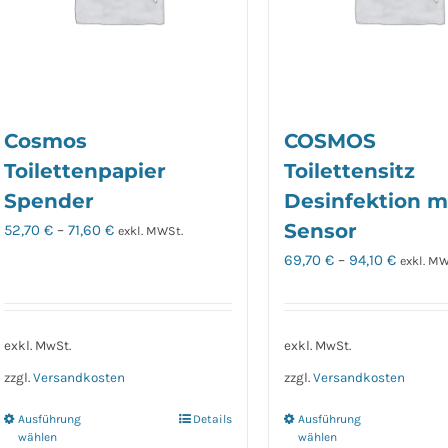
können
können
auf
auf
der
der
Produktseite
Produkt
gewählt
gewähl
Cosmos
COSMOS
werden
werden
Toilettenpapier
Toilettensitz
Spender
Desinfektion m
Sensor
52,70
€
–
71,60
€
exkl. MWSt.
69,70
€
–
94,10
€
exkl. MW
exkl. MwSt.
exkl. MwSt.
zzgl.
Versandkosten
zzgl.
Versandkosten
Ausführung
Details
Ausführung
Dieses
Dieses
wählen
wählen