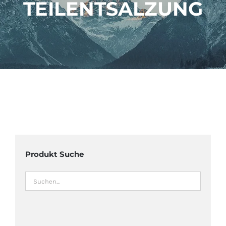
TEILENTSALZUNG
ÜBER UNS
IMBISSANHÄNGER
KATALOG
VIDEOS
Produkt Suche
KONTAKT
WARENKORB
SHOP