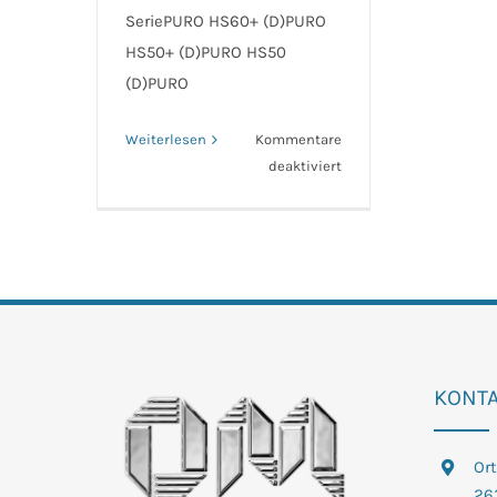
SeriePURO HS60+ (D)PURO
HS50+ (D)PURO HS50
(D)PURO
Weiterlesen
Kommentare
für
deaktiviert
Technische
Daten
Spülmaschinen
Sortiment
KONT
Or
26