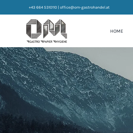
Zum
+43 664 5310110
|
office@om-gastrohandel.at
Inhalt
springen
HOME