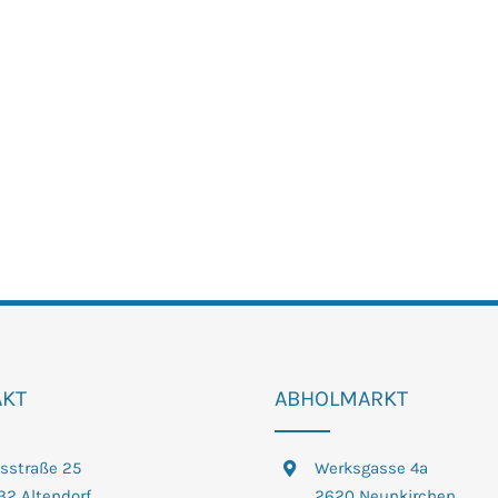
AKT
ABHOLMARKT
tsstraße 25
Werksgasse 4a
32 Altendorf
2620 Neunkirchen