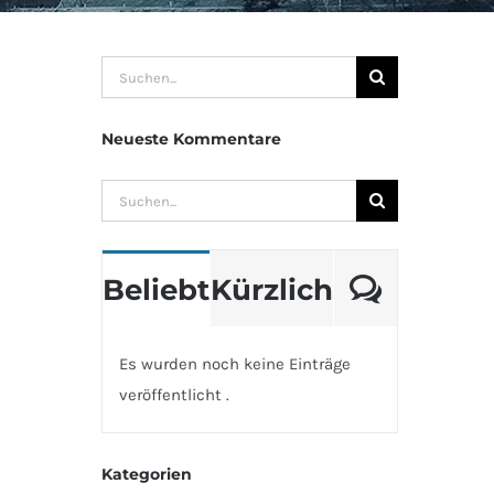
Suche
nach:
Neueste Kommentare
Suche
nach:
Komme
Beliebt
Kürzlich
Es wurden noch keine Einträge
veröffentlicht .
Kategorien