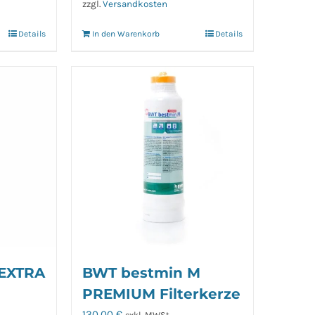
zzgl.
Versandkosten
Details
In den Warenkorb
Details
 EXTRA
BWT bestmin M
PREMIUM Filterkerze
130,00
€
exkl. MWSt.