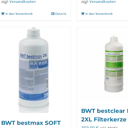
zzgl.
Versandkosten
zzgl.
Versandkosten
In den Warenkorb
Details
In den Warenkorb
BWT bestclear
2XL Filterkerze
BWT bestmax SOFT
202,00
€
exkl. MWSt.