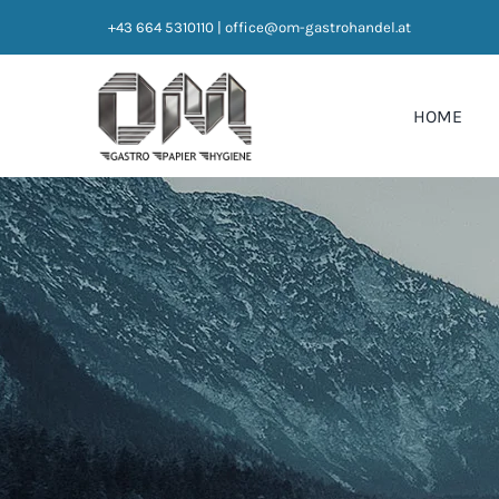
Zum
+43 664 5310110
|
office@om-gastrohandel.at
Inhalt
springen
HOME