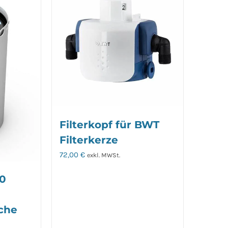
Filterkopf für BWT
Filterkerze
72,00
€
exkl. MWSt.
00
che