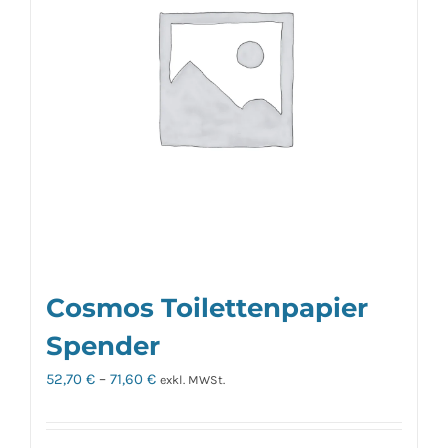
Die
Optionen
können
auf
der
Produktseite
gewählt
werden
Cosmos Toilettenpapier
Spender
52,70
€
–
71,60
€
exkl. MWSt.