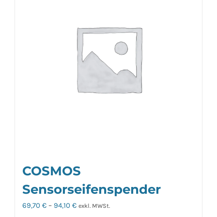
auf.
Die
Optionen
können
auf
der
Produktseite
gewählt
werden
COSMOS
Sensorseifenspender
69,70
€
–
94,10
€
exkl. MWSt.