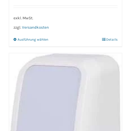
exkl. MwSt.
zzgl.
Versandkosten
Ausführung wählen
Details
Dieses
Produkt
weist
mehrere
Varianten
auf.
Die
Optionen
können
auf
der
Produktseite