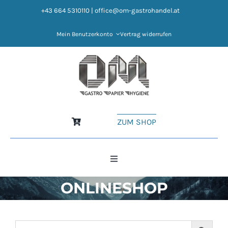
Zum
+43 664 5310110
|
office@om-gastrohandel.at
Inhalt
springen
Mein Benutzerkonto
Vertrag widerrufen
ZUM SHOP
Toggle
Navigation
ONLINESHOP
HOME
NEWS