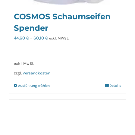
COSMOS Schaumseifen
Spender
44,60
€
–
60,10
€
exkl. MWSt.
exkl. MwSt.
zzgl.
Versandkosten
Ausführung wählen
Details
Dieses
Produkt
weist
mehrere
Varianten
auf.