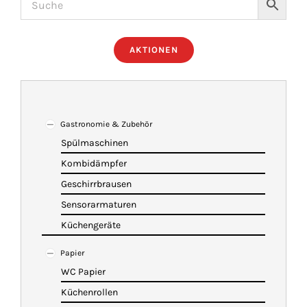
ÜBER UNS
AKTIONEN
IMBISSANHÄNGER
KATALOG
Gastronomie & Zubehör
Spülmaschinen
Kombidämpfer
VIDEOS
Geschirrbrausen
Sensorarmaturen
KONTAKT
Küchengeräte
Papier
WARENKORB
WC Papier
Küchenrollen
SHOP