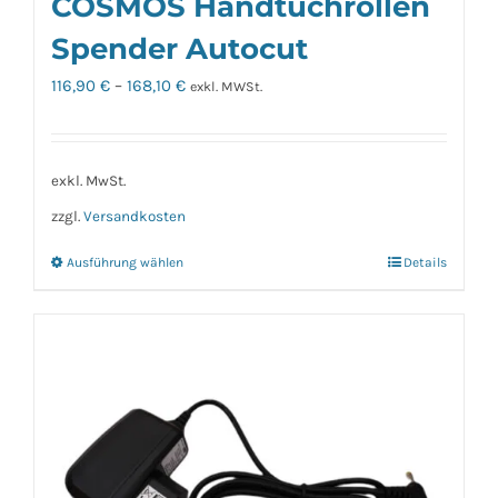
COSMOS Handtuchrollen
Spender Autocut
116,90
€
–
168,10
€
exkl. MWSt.
exkl. MwSt.
zzgl.
Versandkosten
Ausführung wählen
Details
Dieses
Produkt
weist
mehrere
Varianten
auf.
Die
Optionen