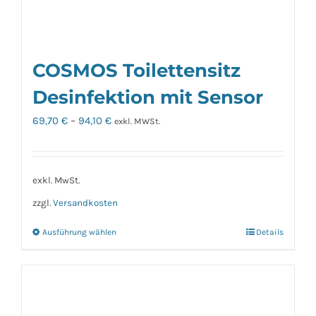
COSMOS Toilettensitz
Desinfektion mit Sensor
69,70
€
–
94,10
€
exkl. MWSt.
exkl. MwSt.
zzgl.
Versandkosten
Ausführung wählen
Details
Dieses
Produkt
weist
mehrere
Varianten