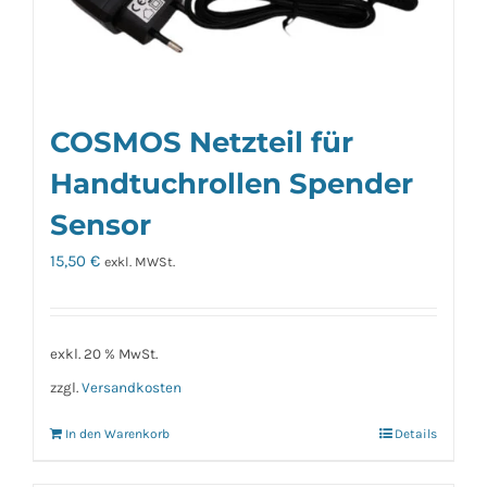
können
auf
der
Produktseite
COSMOS Netzteil für
gewählt
werden
Handtuchrollen Spender
Sensor
15,50
€
exkl. MWSt.
exkl. 20 % MwSt.
zzgl.
Versandkosten
In den Warenkorb
Details