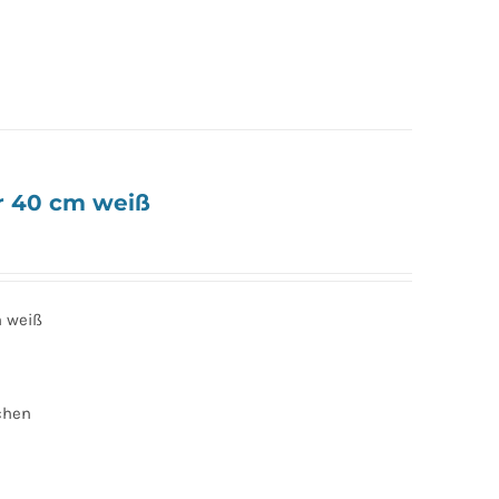
r 40 cm weiß
 weiß
chen