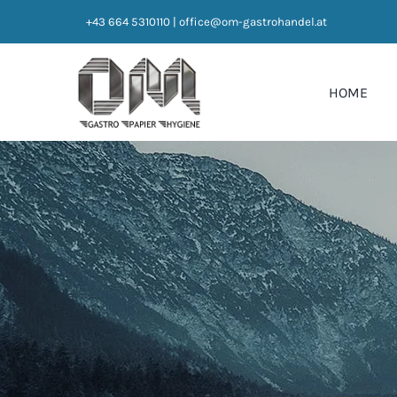
Zum
+43 664 5310110
|
office@om-gastrohandel.at
Inhalt
springen
HOME