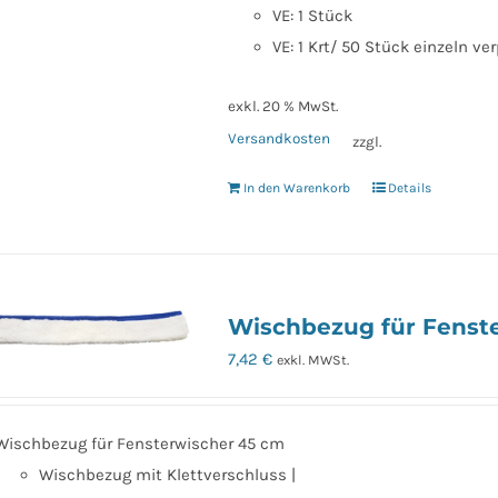
VE: 1 Stück
VE: 1 Krt/ 50 Stück einzeln ve
exkl. 20 % MwSt.
Versandkosten
zzgl.
In den Warenkorb
Details
Wischbezug für Fenst
7,42
€
exkl. MWSt.
Wischbezug für Fensterwischer 45 cm
Wischbezug mit Klettverschluss |