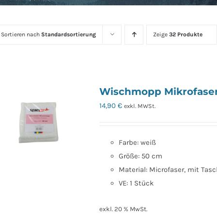
Sortieren nach
Standardsortierung
Zeige
32 Produkte
Wischmopp Mikrofaser
14,90
€
exkl. MWSt.
Farbe: weiß
Größe: 50 cm
Material: Microfaser, mit Tas
VE: 1 Stück
exkl. 20 % MwSt.