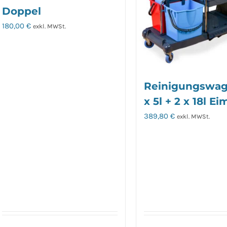
Doppel
180,00
€
exkl. MWSt.
Reinigungswag
x 5l + 2 x 18l Ei
389,80
€
exkl. MWSt.