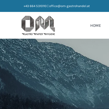
Zum
+43 664 5310110
|
office@om-gastrohandel.at
Inhalt
springen
HOME