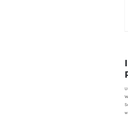
U
W
S
w