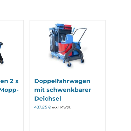
en 2 x
Doppelfahrwagen
. Mopp-
mit schwenkbarer
Deichsel
437,25
€
exkl. MWSt.