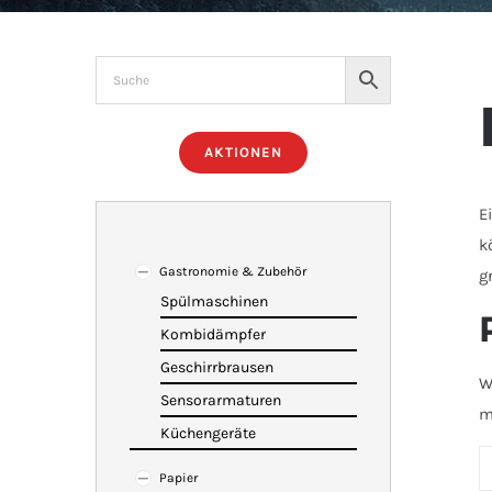
AKTIONEN
E
k
Gastronomie & Zubehör
g
Spülmaschinen
Kombidämpfer
Geschirrbrausen
W
Sensorarmaturen
m
Küchengeräte
Papier