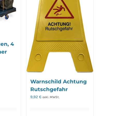
en, 4
mer
Warnschild Achtung
Rutschgefahr
9,92
€
exkl. MWSt.