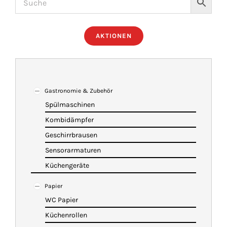
ÜBER UNS
AKTIONEN
IMBISSANHÄNGER
KATALOG
Gastronomie & Zubehör
Spülmaschinen
Kombidämpfer
VIDEOS
Geschirrbrausen
Sensorarmaturen
KONTAKT
Küchengeräte
Papier
WARENKORB
WC Papier
Küchenrollen
SHOP