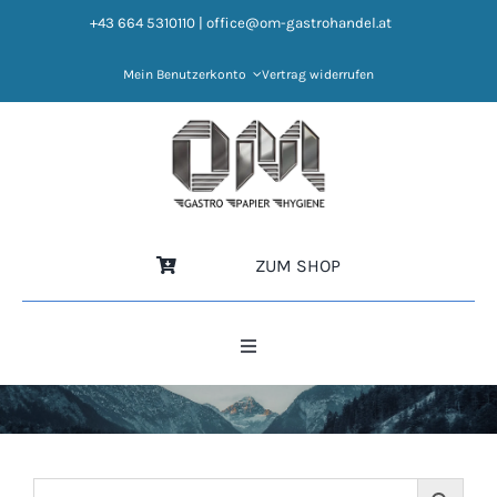
Zum
+43 664 5310110
|
office@om-gastrohandel.at
Inhalt
springen
Mein Benutzerkonto
Vertrag widerrufen
ZUM SHOP
Toggle
Navigation
HOME
NEWS