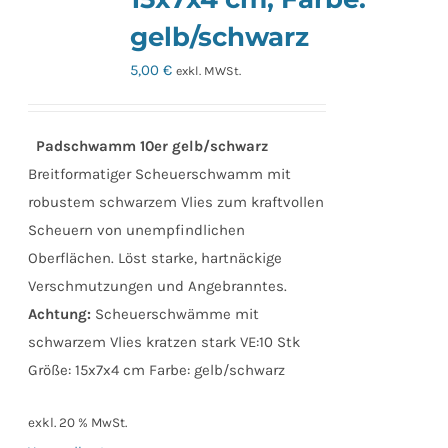
Optionen
gelb/schwarz
können
auf
5,00
€
exkl. MWSt.
der
Produktseite
Padschwamm 10er gelb/schwarz
gewählt
Breitformatiger Scheuerschwamm mit
werden
robustem schwarzem Vlies zum kraftvollen
Scheuern von unempfindlichen
Oberflächen. Löst starke, hartnäckige
Verschmutzungen und Angebranntes.
Achtung:
Scheuerschwämme mit
schwarzem Vlies kratzen stark VE:10 Stk
Größe: 15x7x4 cm Farbe: gelb/schwarz
exkl. 20 % MwSt.