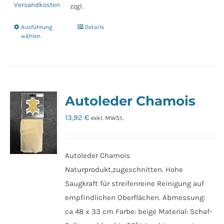
Versandkosten
zzgl.
Ausführung
Details
Dieses
wählen
Produkt
weist
mehrere
Varianten
Autoleder Chamois
auf.
Die
13,92
€
exkl. MWSt.
Optionen
können
auf
Autoleder Chamois
der
Naturprodukt,zugeschnitten. Hohe
Produktseite
Saugkraft für streifenreine Reinigung auf
gewählt
empfindlichen Oberflächen. Abmessung:
werden
ca 48 x 33 cm Farbe: beige Material: Schaf-