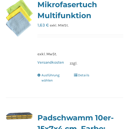
Mikrofasertuch
auf.
Die
Multifunktion
Optionen
1,63
€
exkl. MWSt.
können
auf
der
Produktseite
exkl. MwSt.
gewählt
Versandkosten
zzgl.
werden
Ausführung
Details
Dieses
wählen
Produkt
weist
mehrere
Varianten
Padschwamm 10er-
auf.
Die
15x7x4 cm, Farbe: