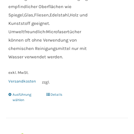
empfindlicher Oberflächen wie
Spiegel,Glas,Fliesen,Edelstahl,Holz und
Kunststoff geeignet.
Umweltfreundlich:Microfasertücher
können oft ohne Verwendung von
chemischen Reinigungsmittel nur mit
Wasser verwendet werden.
exkl. MwSt.
Versandkosten
zzgl.
Ausführung
Details
Dieses
wählen
Produkt
weist
mehrere
Varianten