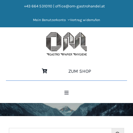
Zum
+43 664 5310110
|
office@om-gastrohandel.at
Inhalt
springen
Mein Benutzerkonto
Vertrag widerrufen
ZUM SHOP
Toggle
Navigation
HOME
NEWS