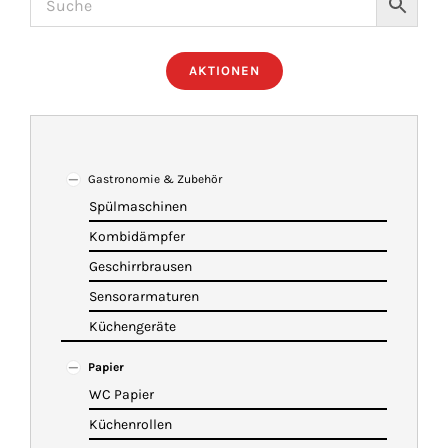
ÜBER UNS
AKTIONEN
IMBISSANHÄNGER
KATALOG
Gastronomie & Zubehör
Spülmaschinen
Kombidämpfer
VIDEOS
Geschirrbrausen
Sensorarmaturen
KONTAKT
Küchengeräte
Papier
WARENKORB
WC Papier
Küchenrollen
SHOP