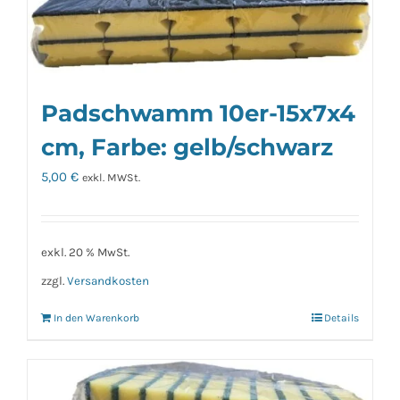
mehrere
Varianten
auf.
Die
Padschwamm 10er-15x7x4
Optionen
können
cm, Farbe: gelb/schwarz
auf
5,00
€
exkl. MWSt.
der
Produktseite
gewählt
exkl. 20 % MwSt.
werden
zzgl.
Versandkosten
In den Warenkorb
Details