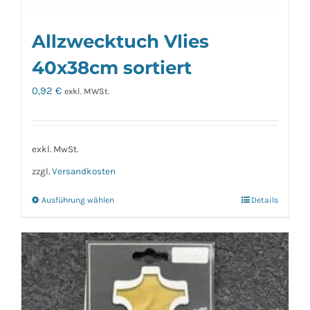
Allzwecktuch Vlies
40x38cm sortiert
0,92
€
exkl. MWSt.
exkl. MwSt.
zzgl.
Versandkosten
Ausführung wählen
Details
Dieses
Produkt
weist
mehrere
Varianten
auf.