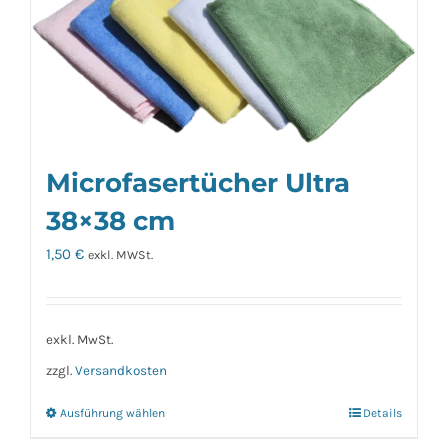
Microfasertücher Ultra
38×38 cm
1,50
€
exkl. MWSt.
exkl. MwSt.
zzgl.
Versandkosten
Ausführung wählen
Details
Dieses
Produkt