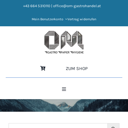
Zum
+43 664 5310110
|
office@om-gastrohandel.at
Inhalt
springen
Mein Benutzerkonto
Vertrag widerrufen
ZUM SHOP
Toggle
Navigation
HOME
NEWS