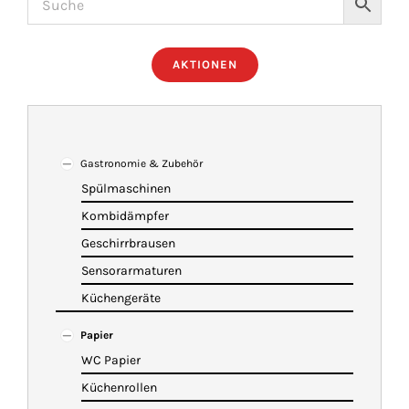
ÜBER UNS
AKTIONEN
IMBISSANHÄNGER
KATALOG
Gastronomie & Zubehör
Spülmaschinen
Kombidämpfer
VIDEOS
Geschirrbrausen
Sensorarmaturen
KONTAKT
Küchengeräte
Papier
WARENKORB
WC Papier
Küchenrollen
SHOP