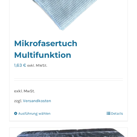
Mikrofasertuch
Multifunktion
1,63
€
exkl. MWSt.
exkl. MwSt.
zzgl.
Versandkosten
Ausführung wählen
Details
Dieses
Produkt
weist