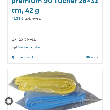
premium 90 Tücher 28×32
cm, 42 g
45,33
€
exkl. MWSt.
exkl. 20 % MwSt.
zzgl.
Versandkosten
In den Warenkorb
Details