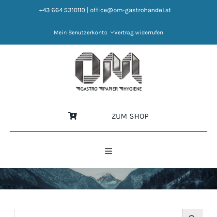
Zum
+43 664 5310110
|
office@om-gastrohandel.at
Inhalt
springen
Mein Benutzerkonto
Vertrag widerrufen
ZUM SHOP
Toggle
Navigation
HOME
NEWS