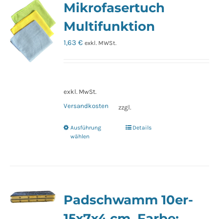
Mikrofasertuch
auf.
Die
Multifunktion
Optionen
1,63
€
exkl. MWSt.
können
auf
der
Produktseite
exkl. MwSt.
gewählt
Versandkosten
zzgl.
werden
Ausführung
Details
Dieses
wählen
Produkt
weist
mehrere
Varianten
Padschwamm 10er-
auf.
Die
15x7x4 cm, Farbe: