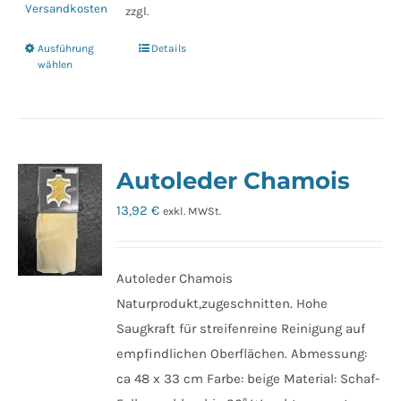
Versandkosten
zzgl.
Ausführung
Details
Dieses
wählen
Produkt
weist
mehrere
Varianten
Autoleder Chamois
auf.
Die
13,92
€
exkl. MWSt.
Optionen
können
auf
Autoleder Chamois
der
Naturprodukt,zugeschnitten. Hohe
Produktseite
Saugkraft für streifenreine Reinigung auf
gewählt
empfindlichen Oberflächen. Abmessung:
werden
ca 48 x 33 cm Farbe: beige Material: Schaf-