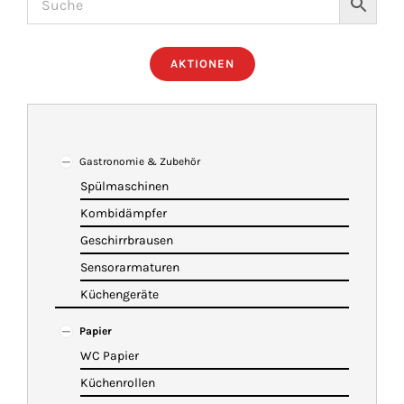
ÜBER UNS
AKTIONEN
IMBISSANHÄNGER
KATALOG
Gastronomie & Zubehör
Spülmaschinen
Kombidämpfer
VIDEOS
Geschirrbrausen
Sensorarmaturen
KONTAKT
Küchengeräte
Papier
WARENKORB
WC Papier
Küchenrollen
SHOP