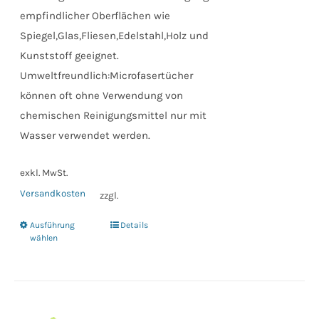
empfindlicher Oberflächen wie
Spiegel,Glas,Fliesen,Edelstahl,Holz und
Kunststoff geeignet.
Umweltfreundlich:Microfasertücher
können oft ohne Verwendung von
chemischen Reinigungsmittel nur mit
Wasser verwendet werden.
exkl. MwSt.
Versandkosten
zzgl.
Ausführung
Details
Dieses
wählen
Produkt
weist
mehrere
Varianten