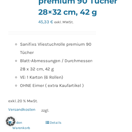
premium 90 Tücher
28×32 cm, 42 g
45,33
€
exkl. MWSt.
Sanifixs Vliestuchrolle premium 90
Tücher
Blatt-Abmessungen / Durchmesser:
28 x 32 cm, 42 g
VE: 1 Karton (6 Rollen)
OHNE Eimer ( extra Kaufartikel )
exkl. 20 % MwSt.
Versandkosten
zzgl.
In den
Details
Warenkorb