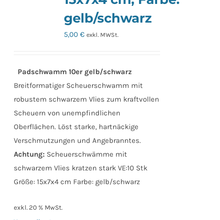
Optionen
gelb/schwarz
können
auf
5,00
€
exkl. MWSt.
der
Produktseite
Padschwamm 10er gelb/schwarz
gewählt
Breitformatiger Scheuerschwamm mit
werden
robustem schwarzem Vlies zum kraftvollen
Scheuern von unempfindlichen
Oberflächen. Löst starke, hartnäckige
Verschmutzungen und Angebranntes.
Achtung:
Scheuerschwämme mit
schwarzem Vlies kratzen stark VE:10 Stk
Größe: 15x7x4 cm Farbe: gelb/schwarz
exkl. 20 % MwSt.