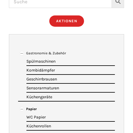
ÜBER UNS
AKTIONEN
IMBISSANHÄNGER
KATALOG
Gastronomie & Zubehör
Spülmaschinen
Kombidämpfer
VIDEOS
Geschirrbrausen
Sensorarmaturen
KONTAKT
Küchengeräte
Papier
WARENKORB
WC Papier
Küchenrollen
SHOP