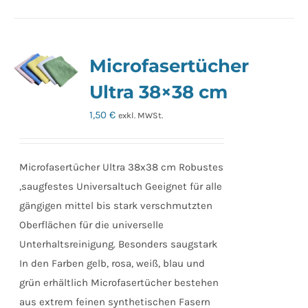
weist
mehrere
Varianten
Microfasertücher
auf.
Die
Ultra 38×38 cm
Optionen
1,50
€
exkl. MWSt.
können
auf
der
Microfasertücher Ultra 38x38 cm Robustes
Produktseite
,saugfestes Universaltuch Geeignet für alle
gewählt
gängigen mittel bis stark verschmutzten
werden
Oberflächen für die universelle
Unterhaltsreinigung. Besonders saugstark
In den Farben gelb, rosa, weiß, blau und
grün erhältlich Microfasertücher bestehen
aus extrem feinen synthetischen Fasern