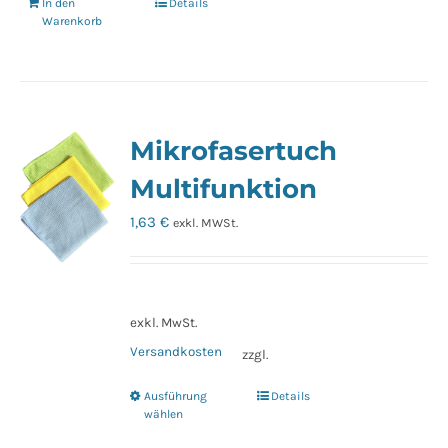
In den
Details
Warenkorb
Mikrofasertuch
Multifunktion
1,63
€
exkl. MWSt.
exkl. MwSt.
Versandkosten
zzgl.
Ausführung
Details
Dieses
wählen
Produkt