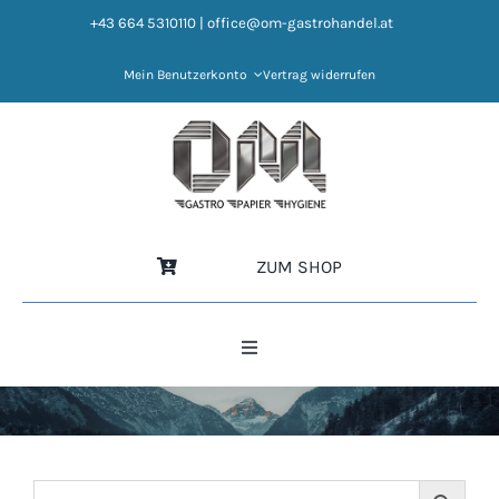
Zum
+43 664 5310110
|
office@om-gastrohandel.at
Inhalt
springen
Mein Benutzerkonto
Vertrag widerrufen
ZUM SHOP
Toggle
Navigation
HOME
NEWS