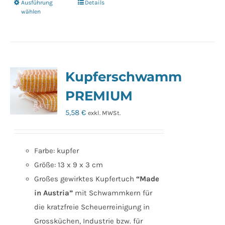
Ausführung
Details
Dieses
wählen
Produkt
weist
mehrere
Varianten
Kupferschwamm
auf.
Die
PREMIUM
Optionen
5,58
€
exkl. MWSt.
können
auf
der
Farbe: kupfer
Produktseite
Größe: 13 x 9 x 3 cm
gewählt
Großes gewirktes Kupfertuch
“Made
werden
in Austria”
mit Schwammkern für
die kratzfreie Scheuerreinigung in
Grossküchen, Industrie bzw. für