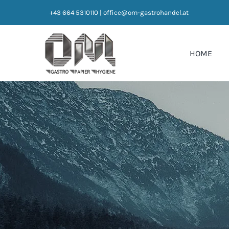
Zum
+43 664 5310110
|
office@om-gastrohandel.at
Inhalt
springen
HOME