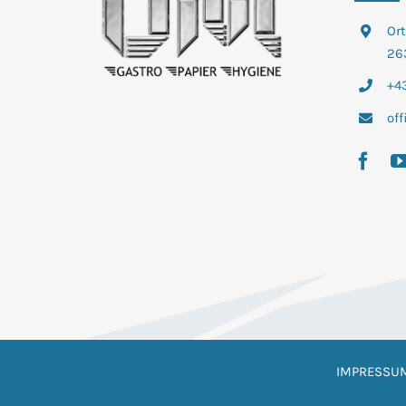
Or
26
+43
of
IMPRESSU