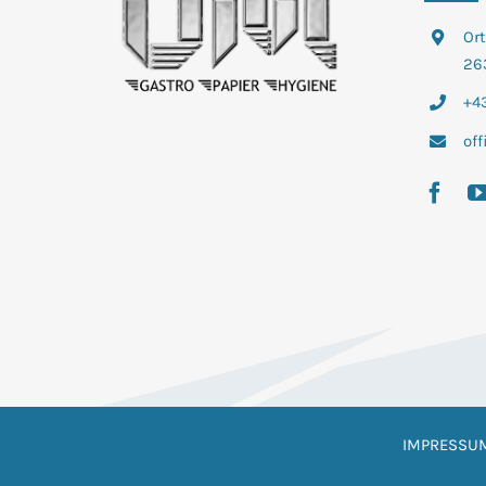
Or
26
+43
of
IMPRESSU