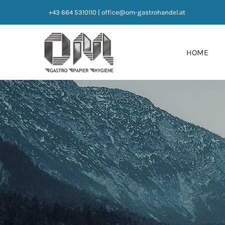
Zum
+43 664 5310110
|
office@om-gastrohandel.at
Inhalt
springen
HOME