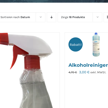
Sortieren nach
Datum
Zeige
16 Produkte
Rabatt!
Alkoholreiniger 
Ursprünglicher
Aktueller
3,00
€
4,70
€
exkl. MWSt.
Preis
Preis
war:
ist:
4,70 €
3,00 €.