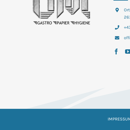
Or
26
+43
of
IMPRESSU