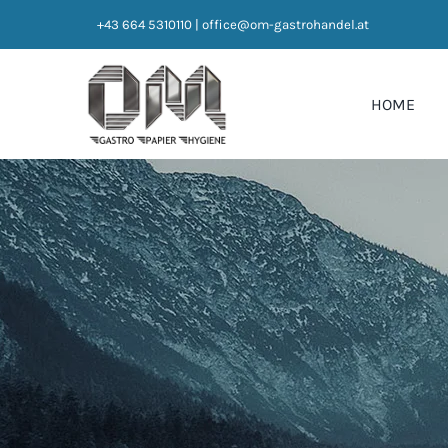
Zum
+43 664 5310110
|
office@om-gastrohandel.at
Inhalt
springen
HOME