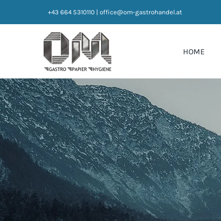
Zum
+43 664 5310110
|
office@om-gastrohandel.at
Inhalt
springen
HOME