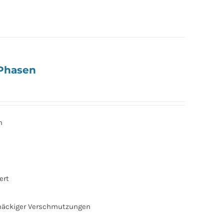
Phasen
n
ert
tnäckiger Verschmutzungen