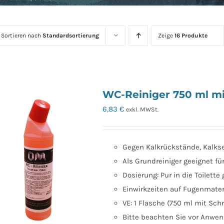
Sortieren nach
Standardsortierung
Zeige
16 Produkte
WC-Reiniger 750 ml mi
6,83
€
exkl. MWSt.
Gegen Kalkrückstände, Kalksei
Als Grundreiniger geeignet fü
Dosierung: Pur in die Toilett
Einwirkzeiten auf Fugenmater
VE: 1 Flasche (750 ml mit Sch
Bitte beachten Sie vor Anwend