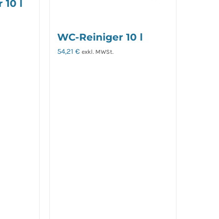
 10 l
WC-Reiniger 10 l
54,21
€
exkl. MWSt.