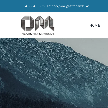
Zum
+43 664 5310110
|
office@om-gastrohandel.at
Inhalt
springen
HOME