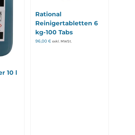
Rational
Reinigertabletten 6
kg-100 Tabs
96,00
€
exkl. MWSt.
r 10 l