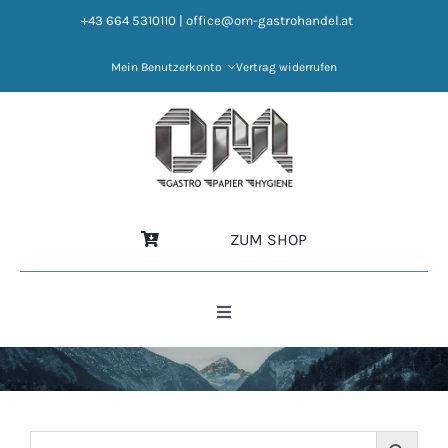
Zum
+43 664 5310110
|
office@om-gastrohandel.at
Inhalt
springen
Mein Benutzerkonto
Vertrag widerrufen
ZUM SHOP
Toggle
Navigation
HOME
NEWS