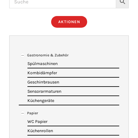
ÜBER UNS
AKTIONEN
IMBISSANHÄNGER
KATALOG
Gastronomie & Zubehör
Spülmaschinen
Kombidämpfer
VIDEOS
Geschirrbrausen
Sensorarmaturen
KONTAKT
Küchengeräte
Papier
WARENKORB
WC Papier
Küchenrollen
SHOP