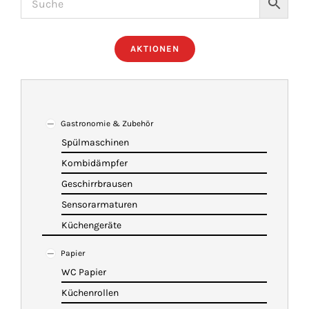
ÜBER UNS
AKTIONEN
IMBISSANHÄNGER
KATALOG
Gastronomie & Zubehör
Spülmaschinen
Kombidämpfer
VIDEOS
Geschirrbrausen
Sensorarmaturen
KONTAKT
Küchengeräte
Papier
WARENKORB
WC Papier
Küchenrollen
SHOP