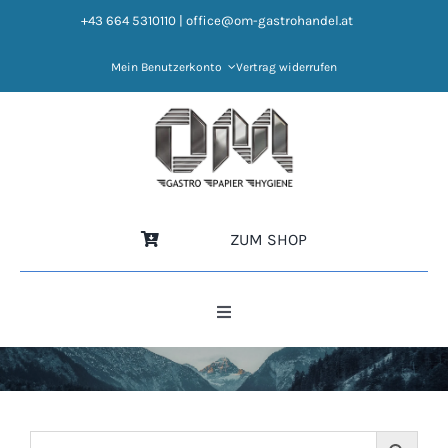
Zum
+43 664 5310110
|
office@om-gastrohandel.at
Inhalt
springen
Mein Benutzerkonto
Vertrag widerrufen
ZUM SHOP
Toggle
Navigation
HOME
NEWS