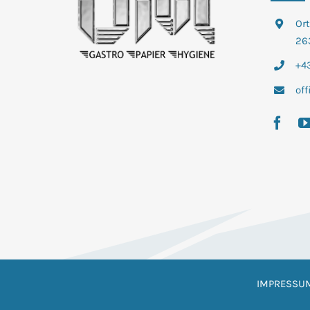
Or
26
+43
of
IMPRESSU