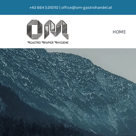
Zum
+43 664 5310110
|
office@om-gastrohandel.at
Inhalt
springen
HOME