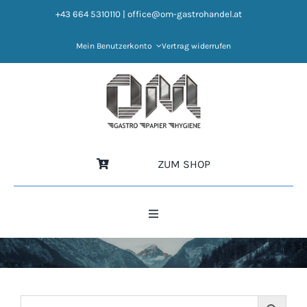
Zum
+43 664 5310110
|
office@om-gastrohandel.at
Inhalt
springen
Mein Benutzerkonto
Vertrag widerrufen
ZUM SHOP
Toggle
Navigation
HOME
NEWS