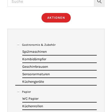
ÜBER UNS
AKTIONEN
IMBISSANHÄNGER
KATALOG
Gastronomie & Zubehör
Spülmaschinen
Kombidämpfer
VIDEOS
Geschirrbrausen
Sensorarmaturen
KONTAKT
Küchengeräte
Papier
WARENKORB
WC Papier
Küchenrollen
SHOP