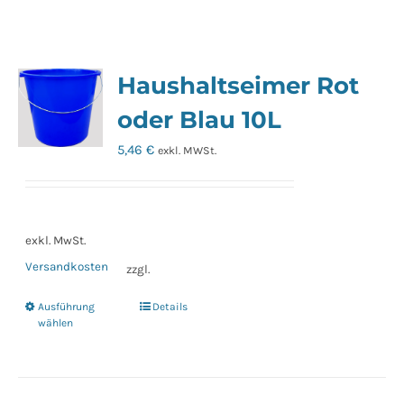
Haushaltseimer Rot
oder Blau 10L
5,46
€
exkl. MWSt.
exkl. MwSt.
Versandkosten
zzgl.
Ausführung
Details
Dieses
wählen
Produkt
weist
mehrere