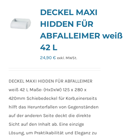
Varianten
DECKEL MAXI
auf.
Die
HIDDEN FÜR
Optionen
ABFALLEIMER weiß
können
42 L
auf
der
24,90
€
exkl. MWSt.
Produktseite
gewählt
werden
DECKEL MAXI HIDDEN FÜR ABFALLEIMER
weiß 42 L Maße: (HxDxW) 125 x 280 x
420mm Schiebedeckel für Korb,einerseits
hilft das Herunterfallen von Gegenständen
auf der anderen Seite deckt die direkte
Sicht auf den Inhalt ab. Eine einzige
Lösung, um Praktikabilität und Eleganz zu